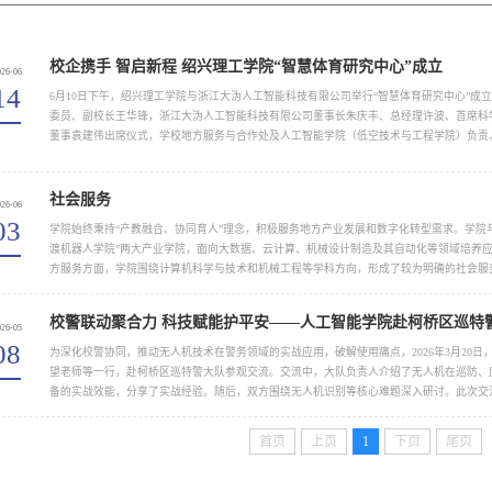
校企携手 智启新程 绍兴理工学院“智慧体育研究中心”成立
026-06
14
6月10日下午，绍兴理工学院与浙江大沩人工智能科技有限公司举行“智慧体育研究中心”成
委员、副校长王华锋，浙江大沩人工智能科技有限公司董事长朱庆丰、总经理许波、首席科
董事袁建伟出席仪式，学校地方服务与合作处及人工智能学院（低空技术与工程学院）负责
参加活动。王华锋在致辞中指出，人工智能与校园体育深度融合是新时代高校体育教学改革
培养的重要方向。他表示，校企双方将紧扣人才共享、...
社会服务
026-06
03
学院始终秉持“产教融合、协同育人”理念，积极服务地方产业发展和数字化转型需求。学院与
渡机器人学院”两大产业学院，面向大数据、云计算、机械设计制造及其自动化等领域培养
方服务方面，学院围绕计算机科学与技术和机械工程等学科方向，形成了较为明确的社会服
化、社区治理精细化、...
校警联动聚合力 科技赋能护平安——人工智能学院赴柯桥区巡特
026-05
08
为深化校警协同，推动无人机技术在警务领域的实战应用，破解使用痛点，2026年3月20
望老师等一行，赴柯桥区巡特警大队参观交流。交流中，大队负责人介绍了无人机在巡防、
备的实战效能，分享了实战经验。随后，双方围绕无人机识别等核心难题深入研讨。此次交
作基础。双方约定持续深化合作，...
首页
上页
1
下页
尾页