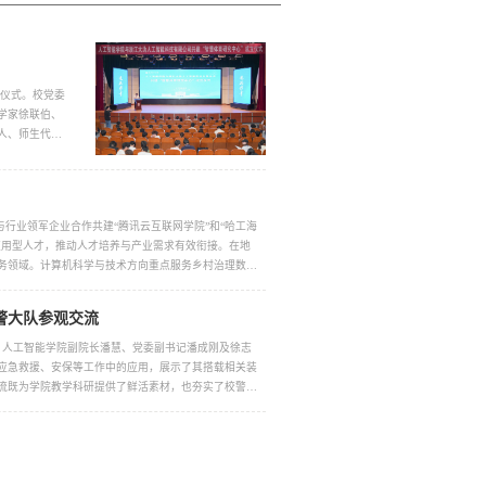
立仪式。校党委
学家徐联伯、
人、师生代表
、应用型人才
行业领军企业合作共建“腾讯云互联网学院”和“哈工海
应用型人才，推动人才培养与产业需求有效衔接。在地
务领域。计算机科学与技术方向重点服务乡村治理数字
警大队参观交流
日，人工智能学院副院长潘慧、党委副书记潘成刚及徐志
应急救援、安保等工作中的应用，展示了其搭载相关装
流既为学院教学科研提供了鲜活素材，也夯实了校警合