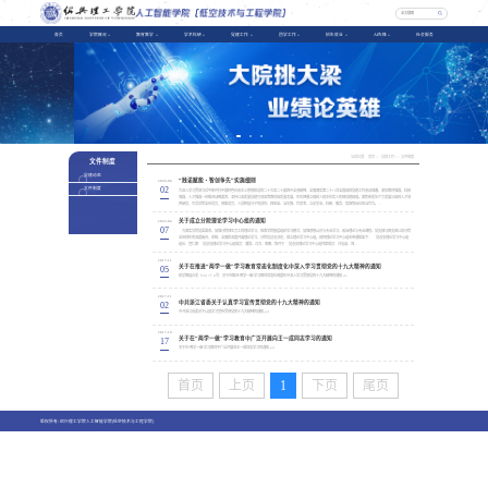
首页
学院概况
教育教学
学术科研
党建工作
团学工作
招生就业
AI先锋
社会服务
当前位置：
首页
>>
党建工作
>>
文件制度
文件制度
党建动态
“践诺赋能・智创争先”实施细则
2026-06
02
文件制度
为深入学习贯彻习近平新时代中国特色社会主义思想和党的二十大及二十届四中全会精神，全面落实第二十八次全国高校党建工作会议部署，紧扣教育强国、科技
强国、人才强国一体推进战略要求，坚持以高质量党建引领高等教育高质量发展，牢牢把握立德树人根本任务人民网党建频道。聚焦新质生产力发展与高校人才培
养使命，引导学院全体党员、预备党员、入党积极分子亮身份、践承诺、当先锋、作表率，立足学业、科研、服务、实践等岗位担当作为。...
关于成立分院理论学习中心组的通知
2022-04
07
​ 为落实学院党委要求，加强分院师生员工的理论学习，探索学院基层组织学习模式，加强思想认识与专业学习、政治理论与专业课程、党支部与团支部以及分院
全体师生的深度融合，系统、全面和深度开展理论学习，分院党总支决定，成立理论学习中心组。现将理论学习中心组名单通知如下： 党总支理论学习中心组
组长：宣仁旗 党总支理论学习中心组成员：潘慧、冯方、柴鹏、陈月宁 党总支理论学习中心组列席成员：许志英、郑...
2017-11
关于在推进“两学一做”学习教育常态化制度化中深入学习贯彻党的十九大精神的通知
05
绍学教组办发〔2017〕8号：关于在推进“两学一做”学习教育常态化制度化中深入学习贯彻党的十九大精神的通知.do
2017-11
中共浙江省委关于认真学习宣传贯彻党的十九大精神的通知
02
中共浙江省委关于认真学习宣传贯彻党的十九大精神的通知.pd
2017-10
关于在“两学一做”学习教育中广泛开展向王一成同志学习的通知
17
关于在“两学一做”学习教育中广泛开展向王一成同志学习的通知.pd
首页
上页
1
下页
尾页
版权所有: 绍兴理工学院人工智能学院(低空技术与工程学院)