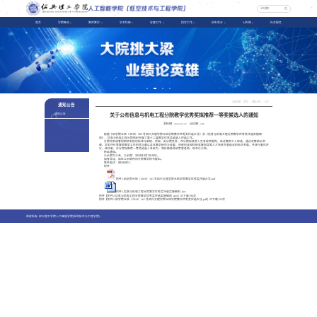
首页
学院概况
教育教学
学术科研
党建工作
团学工作
招生就业
AI先锋
社会服务
当前位置：
首页
>>
通知公告
>> 正文
通知公告
关于公布信息与机电工程分院教学优秀奖拟推荐一等奖候选人的通知
通知公告
发布日期：
2024-04-23
点击次数：
206
根据《绍学院元培〔
2019
〕
161
号绍兴文理学院元培学院教学优秀奖评选办法》及《信息与机电工程分院教学优秀奖评选实施细
则》，信息与机电工程分院组织开展了第十二届教学优秀奖候选人评选工作。
分院对申请者的相关申报材料进行审核、评审，由分院负责，在分院拟获奖人员名单范围内，经过教师个人申请，通过对教师示范
课、学生评价等教师教学工作的质与量以及在教学研究与改革、创新创业和科技竞赛指导等人才培养方面情况的综合考察，并进行量化评
分。经评审，本分院拟推荐一等奖候选人名单为：郑红梅老师和李雪老师。现予以公布。
特此通知。
公示期为三天，公示期：
2024
年
4
月
18-20
日。
如有异议，请在公示期内向分院教学秘书提出。
联系电话：
88345857
。
附件：
附件1.绍学院元培〔2019〕161 号绍兴文理学院元培学院教学优秀奖评选办法.pdf
附件2.信息与机电工程分院教学优秀奖评选实施细则 .doc
附件【
附件2.信息与机电工程分院教学优秀奖评选实施细则 .doc
】已下载
196
次
附件【
附件1.绍学院元培〔2019〕161 号绍兴文理学院元培学院教学优秀奖评选办法.pdf
】已下载
123
次
版权所有: 绍兴理工学院人工智能学院(低空技术与工程学院)