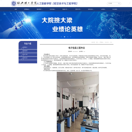
首页
学院概况
教育教学
学术科研
党建工作
团学工作
招生就业
AI先锋
社会服务
当前位置：
首页
>>
学院概况
>>
专业介绍
>> 正文
专业介绍
电子信息工程专业
学院简介
组织机构
发布日期：
2026-04-02
点击次数：
165
专业介绍
【专业简介】
电子信息工程专业融合了电子、信息与通信技术，专注于信息获取、处理及电子设备与信息系统的设计开发。本专业依托通信、电
子、信号处理等十余个现代化实验室，全面支撑教学实践、学科竞赛及科研创新需求。培养方案强调“厚基础、宽口径”，通过“理论+实
师资队伍
践”模式培养学生的电子设备设计、信息系统集成及研发创新能力。毕业生在嵌入式开发、人工智能、集成电路等领域就业竞争力突出，
就业率稳定在90%以上，职业发展前景广阔，薪酬水平位居工科前列。
【人才培养目标】
人才培养方案强调“厚基础、宽口径”，通过“理论+实践”模式培养学生的电子设备设计、信息系统集成及研发创新能力。毕业生在嵌
入式开发、人工智能、集成电路等领域就业竞争力突出，职业发展前景广阔，薪酬水平位居工科前列。
【核心课程】
C语言程序设计、电路原理、信号与系统、模拟电子技术、数字电子技术、单片机原理及应用、通信原理、数字信号处理等。
【就业方向】
可从事各类电子设备和信息系统的软件开发、测试、信息处理、嵌入式、EDA技术等相关工作。