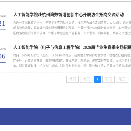
人工智能学院赴杭州湾数智港创新中心开展访企拓岗交流活动
026-05
21
为进一步深化校企合作，拓宽学生实习就业渠道，推动产教融合走深走实，5月19日，绍兴
部书记徐志望，青年博士科创服务团团员刘梦娟、田雷一行赴杭州湾数智港创新中心开展访
区内落地建设的相关项目，详细了解企业在产业服务、人才引育、项目孵化、数字化平台建
局、园区运营模式、...
人工智能学院（电子与信息工程学院）2026届毕业生春季专场招
026-05
06
时间：2026年5月7日（周四）14:30-16:00地点：绍兴理工学院13号教学楼一楼香农厅绍
厅举行。17家企业齐聚，覆盖智能制造、集成电路、新能源、建筑工程等领域，提供超多
备、浙江雷娜科技、绍兴金江机械、浙江凯利新材料、浙江勤业建工等，招聘岗位涵盖机械
向。请同学们携带简历、...
首页
上页
1
下页
尾页