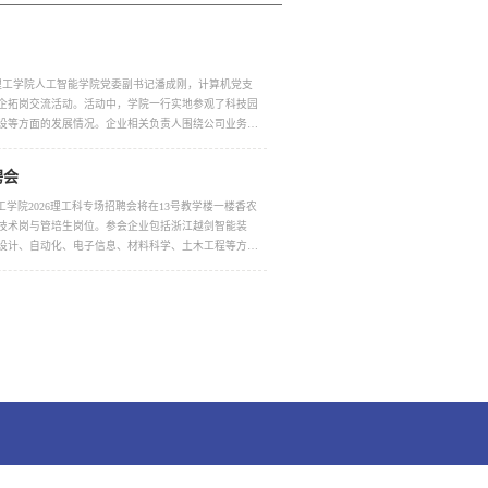
理工学院人工智能学院党委副书记潘成刚，计算机党支
企拓岗交流活动。活动中，学院一行实地参观了科技园
设等方面的发展情况。企业相关负责人围绕公司业务布
聘会
兴理工学院2026理工科专场招聘会将在13号教学楼一楼香农
个技术岗与管培生岗位。参会企业包括浙江越剑智能装
设计、自动化、电子信息、材料科学、土木工程等方