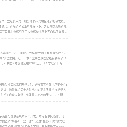
人技术及应用、MES生产管理、工业机器人技术及应
指导，立足长三角，服务环杭州湾地区经济社会发展，
养模式，引进技术前沿的课程体系，实行动态更新的课
培养目标】数据科学与大数据技术专业面向数字经济时
内容重塑、模式重建，产教融合”的工程教育新模式，
计划”典型案例，近三年本专业学生获国家级竞赛奖项18
用人单位满意度稳定在87%以上。【人才培养目标】
创新创业实践示范基地1个，绍兴市实验教学示范中心1
程调试、操作维护等全方位能力的高素质技术技能型人
。多名学子成功考取浙江省属重点高校的研究生，如浙江
子设备与信息系统的设计开发。本专业依托通信、电
强调“厚基础、宽口径”，通过“理论+实践”模式培
成电路等领域就业竞争力突出，就业率稳定在90%以