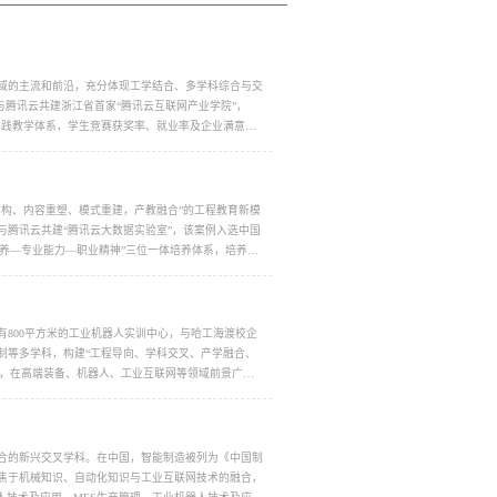
域的主流和前沿，充分体现工学结合、多学科综合与交
与腾讯云共建浙江省首家“腾讯云互联网产业学院”，
的实践教学体系，学生竞赛获奖率、就业率及企业满意度
构、内容重塑、模式重建，产教融合”的工程教育新模
腾讯云共建“腾讯云大数据实验室”，该案例入选中国
素养—专业能力—职业精神”三位一体培养体系，培养理
800平方米的工业机器人实训中心，与哈工海渡校企
制等多学科，构建“工程导向、学科交叉、产学融合、
才，在高端装备、机器人、工业互联网等领域前景广
合的新兴交叉学科。在中国，智能制造被列为《中国制
聚焦于机械知识、自动化知识与工业互联网技术的融合，