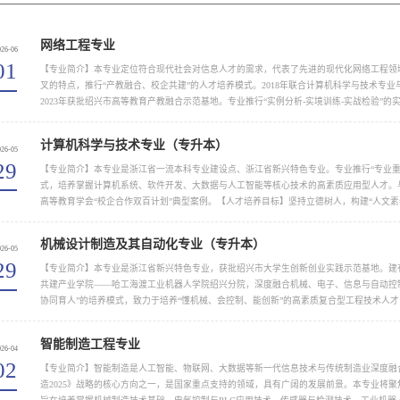
网络工程专业
026-06
01
【专业简介】本专业定位符合现代社会对信息人才的需求，代表了先进的现代化网络工程领
叉的特点，推行“产教融合、校企共建”的人才培养模式。2018年联合计算机科学与技术专业
2023年获批绍兴市高等教育产教融合示范基地。专业推行“实例分析-实境训练-实战检验”
均位于工科专业前列。...
计算机科学与技术专业（专升本）
026-05
29
【专业简介】本专业是浙江省一流本科专业建设点、浙江省新兴特色专业。专业推行“专业重
式，培养掌握计算机系统、软件开发、大数据与人工智能等核心技术的高素质应用型人才。与
高等教育学会“校企合作双百计划”典型案例。【人才培养目标】坚持立德树人，构建“人文
想信念坚定、...
机械设计制造及其自动化专业（专升本）
026-05
29
【专业简介】本专业是浙江省新兴特色专业，获批绍兴市大学生创新创业实践示范基地。建有
共建产业学院——哈工海渡工业机器人学院绍兴分院，深度融合机械、电子、信息与自动控
协同育人”的培养模式，致力于培养“懂机械、会控制、能创新”的高素质复合型工程技术人
阔。【人才培养目标】...
智能制造工程专业
026-04
02
【专业简介】智能制造是人工智能、物联网、大数据等新一代信息技术与传统制造业深度融
造2025》战略的核心方向之一，是国家重点支持的领域，具有广阔的发展前景。本专业将