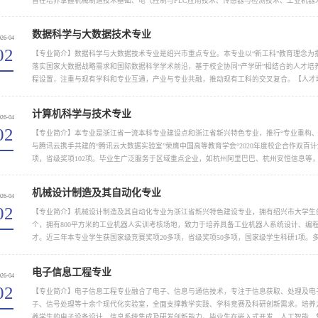
旨在培养掌握机械制造技术基础、电气控制与PLC应用技术、传感器与检测技术、工业机器
用、计算机网络与工业互联网等跨学科知识，...
数据科学与大数据技术专业
026-04
02
【专业简介】数据科学与大数据技术专业是绍兴市重点专业。本专业以“新工科”教育理念为
落实国家大数据战略需求和国际数据科学学术前沿，基于校企协同“产学研”相结合的人才培
程设置，注重与现有学科和专业互通，产业与专业共融，推动现有工科的交叉复合。【人才
代与大数据产业发展需求，...
计算机科学与技术专业
026-04
02
【专业简介】本专业是浙江省一流本科专业建设点和浙江省新兴特色专业，推行“专业重构、
与腾讯云携手共建的“腾讯云大数据实验室”荣膺中国高等教育学会“2020年度校企合作双百
项，省级奖项102项。毕业生广泛服务于区域重点企业，如杭州阿里巴巴、杭州安恒信息等，
计算机科学与技术专业面向国家信息化发展战略与科技前沿需求，...
机械设计制造及其自动化专业
026-04
02
【专业简介】机械设计制造及其自动化专业为浙江省新兴特色建设专业，拥有绍兴市大学生
个，拥有800平方米的工业机器人实训考核场地，致力于培养具备工业机器人系统设计、编
才。近三年本专业学生获国家级竞赛奖项20多项，省级奖项50多项，国家级学生科研1项
工业大学、浙江科技大学、...
电子信息工程专业
026-04
02
【专业简介】电子信息工程专业融合了电子、信息与通信技术，专注于信息获取、处理及电
子、信号处理等十余个现代化实验室，全面支撑教学实践、学科竞赛及科研创新需求。培养方案
养学生的电子设备设计、信息系统集成及研发创新能力。毕业生在嵌入式开发、人工智能、集