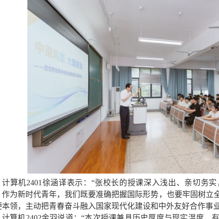
计算机2401徐涵译表示：“张校长的授课深入浅出、亲切务
。作为新时代青年，我们既要准确把握国际形势，也要牢固树立
硬本领，主动把青春奋斗融入国家现代化建设和中外友好合作事业
计算机2402金羽说道：“本次授课兼具历史厚度与现实温度