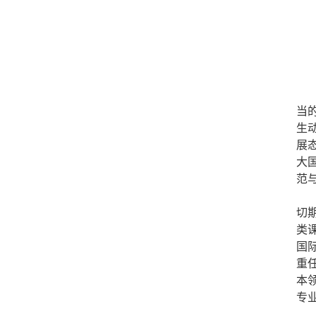
当
生
展
大
范
切
类
国
重
本
专