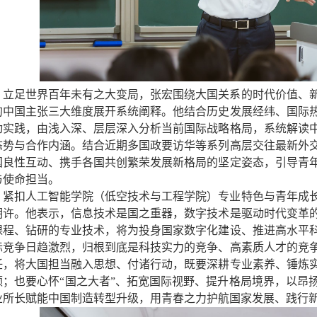
立足世界百年未有之大变局，张宏围绕大国关系的时代价值、
的中国主张三大维度展开系统阐释。他结合历史发展经纬、国际
动实践，由浅入深、层层深入分析当前国际战略格局，系统解读
态势与合作内涵。结合近期多国政要访华等系列高层交往最新外
国良性互动、携手各国共创繁荣发展新格局的坚定姿态，引导青
与使命担当。
紧扣人工智能学院（低空技术与工程学院）专业特色与青年成
期许。他表示，信息技术是国之重器，数字技术是驱动时代变革
课程、钻研的专业技术，将为投身国家数字化建设、推进高水平
际竞争日趋激烈，归根到底是科技实力的竞争、高素质人才的竞
任，将大国担当融入思想、付诸行动，既要深耕专业素养、锤炼
领；也要心怀“国之大者”、拓宽国际视野、提升格局境界，以昂
业所长赋能中国制造转型升级，用青春之力护航国家发展、践行