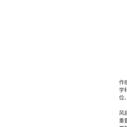
作
学
位
风
重