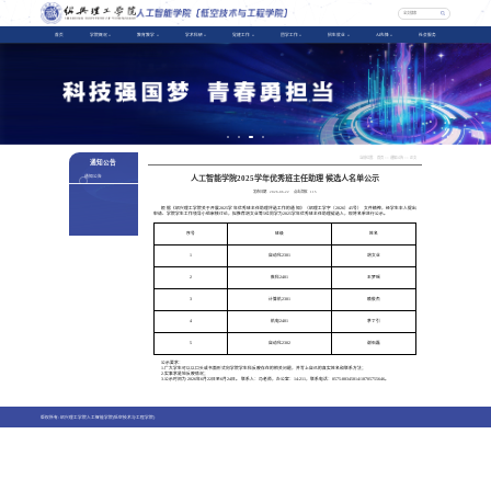
首页
学院概况
教育教学
学术科研
党建工作
团学工作
招生就业
AI先锋
社会服务
当前位置：
首页
>>
通知公告
>> 正文
通知公告
人工智能学院2025学年优秀班主任助理 候选人名单公示
通知公告
发布日期：
2026-06-22
点击次数：
115
根据《绍兴
理工
学院关于开展2025学年优秀班主任助理评选工作的通知》（绍
理工学字
〔202
6
〕
45
号） 文件精神，经学生本人提出
申请、
学院
学生工作领导小组
审核讨论，拟推荐
胡文业
等
5
位同学为
2025学年优秀班主任助理
候选人，现将名单进行公示。
序号
班级
姓名
1
自动化
2301
胡文业
2
数科
2401
王梦瑶
3
计算机
2301
赖俊杰
4
机电
2401
茅丁引
5
自动化
2302
谢石磊
公示要求：
1.广大学生可以以
口头或
书面形式向
学
院学生科反映存在的
相关
问题，并写上自己的真实姓名和联系方法；
2.实事求是地反映情况；
3.公示时间为 202
6
年
6
月
22
日至
6
月
24
日。 联系人：冯老师，办公室：14-211，联系电话：0575-88345814/18705755646。
版权所有: 绍兴理工学院人工智能学院(低空技术与工程学院)