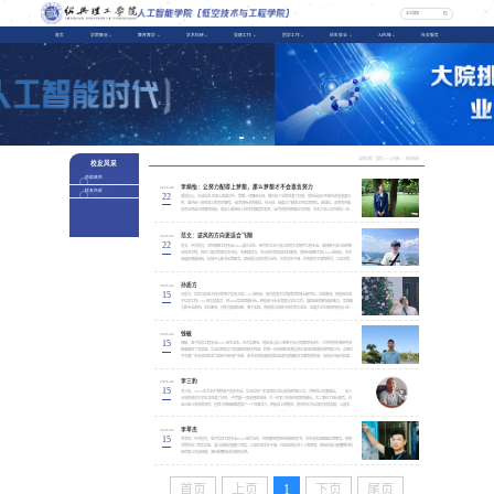
首页
学院概况
教育教学
学术科研
党建工作
团学工作
招生就业
AI先锋
社会服务
当前位置：
首页
>>
AI先锋
>>
校友风采
校友风采
师德典范
李炳怡：让努力配得上梦想，那么梦想才不会辜负努力
2026-06
校友风采
22
重拾信心，主动出击“在如火的夏日中，我第一次踏进元培，便对这个学校充满了好奇。我告诉自己不能在这里虚度光
阴，要开启一段有意义的美好旅程。”如李炳怡说的那样，在元培，她度过了精彩又充实的四年。她回忆，高考的时候
没有达到自己预期的成绩，再加上看到班上的同学都超常发挥，当时就觉得既难过又丢脸，辛苦了这么久在最后一步没
发挥好，感觉特别挫败。当拿到元培录取通知书时，她告诉自己，高考只是一个新的起点，绝对不是终点。...
范文：逆风的方向更适合飞翔
2026-06
22
范文，中共党员，学院网络工程专业2020届毕业生，研究生毕业于浙江师范大学软件工程专业。现就职于浙江经济职
业技术学院，担任二级学院团总支书记、专职辅导员。在元培学院就读本科期间，曾担任网络工程1602班班长，学生
会组织部副部长，科创中心秘书长等职务。荣获浙江省优秀毕业生、优秀学生干部、优秀团学干部等称号，以及学院综
合奖学金、浙江高等数学竞赛一等奖、浙江省物理创新（理论）竞赛二等奖、绍兴市电子商务竞赛技术本科组二等奖等
奖项。...
孙质方
2026-06
15
孙质方，信息与机电工程分院电子信息工程1701班校友，现为暨南大学管理学院博士研究生。在校期间，他曾担任电
子信息工程1701班文娱委员、校ACM实验室副社长，积极参与专业竞赛与学生工作，展现出较强的组织能力、实践能
力和专业素养。本科期间，孙质方勤奋钻研、勇于实践，曾获浙江省绍兴市优秀毕业生、全国大学生团体程序设计天梯
赛国家二等奖、第十一届蓝桥杯程序设计竞赛浙江省二等奖、第十八届浙江省大学生程序设计决赛铜奖、第十届浙江省
大学生物理科技创新竞赛二等奖，...
钱敏
2026-06
15
钱敏，电子信息工程专业0901班毕业生。在大学期间，他全身心投入到电子设计竞赛的培训中，几乎将所有课余时间
都奉献给了实验室。毕业后积极学习机器视觉相关内容，积累一定经验和资源后创办深圳市维谱科技有限公司。总部位
于中国广东省深圳市龙华新区中裕冠产业园，是专业的机器视觉和自动化领域解决方案的提供商，自创办开始对机器视
觉、人工智能有所研究，坚持以“追求卓越品质，创造一流服务”为宗旨，并积累了计算机以及图像处理等方面的机器视
觉行业经验，...
李三豹
2026-06
15
李三豹，2010年毕业于我院电子信息专业。毕业后在广东深圳创立豹点科技有限公司，并担任公司董事长。 初入
元培的他对大学生活充满了好奇，“不荒废”一直是他的坚持。大一时李三豹担任寝室的楼长，大二兼任了班长职务，在
自己奋斗向前的同时，也努力把班级营造成了一个充满活力、积极向上的集体，他对待工作认真负责的态度，让很多人
都为之赞扬。学业外，他积极参加各类竞赛，大二时参加了院级Ｃ语言比赛并获得了“院三等奖”的好成绩。...
李萃杰
2026-06
15
李萃杰，中共党员，电子信息工程专业0502班毕业生，在校期间曾担任班级团支书，学生会实践部部长等职务，荣获
学院综合二等奖学金、浙江省数学建模三等奖，以及优秀学生干部、社会实践先进个人等荣誉。现担任浙江新蕾教育科
技有限公司总经理，湖州新蕾培训学校校长等。
首页
上页
1
下页
尾页